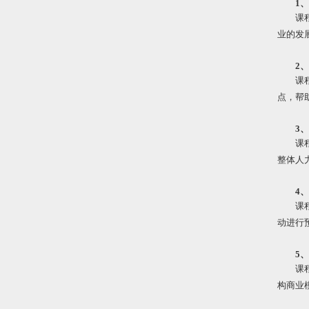
1
课
业的发
2
课
点，帮
3
课
整体人
4
课
动进行
5
课
构商业