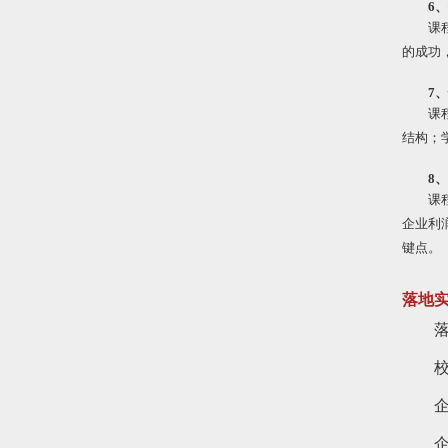
6
课
的成功
7
课
结构；
8
课
企业利
键点。
落地