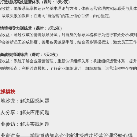
、打造组织高效运营体系（课时：3天2夜）
程收益：能够系统掌握运营的基本理论与方法；体验运营管理的实际感受与具体
，吸取失败的教训；在走向“自运营”的路上信心百倍，内心坚定。
、情境领导力训练营（课时：3天2夜）
程收益：通过权威的情境领导测试，对自身的领导风格和行为进行有效分析和判
学会诊断员工的成熟度，善用各类激励手段，结合四步骤授权法，激发员工工作
、商战模拟训练营（课时：3天2夜）
程收益：系统了解企业运营管理，重新认识组织关系；构建组织运营体系，提升
润的增长点；利用沙盘模拟，了解企业组织设计、组织精简、运营流程中存在的
实操模块
落地沙龙：解决困惑问题；
校友分享：解决应用问题；
企业参访：解决实践问题；
企业家讲座——学院邀请知名企业家讲授成功经营管理经验心得