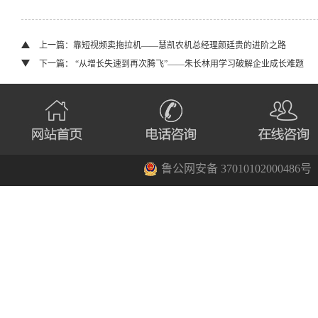
上一篇：靠短视频卖拖拉机——慧凯农机总经理颜廷贵的进阶之路
下一篇： “从增长失速到再次腾飞”——朱长林用学习破解企业成长难题
鲁公网安备 37010102000486号