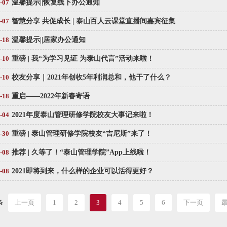
-07
温馨提示||恢复线下办公通知
-07
智慧分享 共促成长 | 泰山百人云课堂直播间嘉宾征集
-18
温馨提示||居家办公通知
-10
重磅 | 我“为学习见证 为泰山代言”活动来啦！
-10
校友分享｜2021年创收5年利润总和，他干了什么？
-18
重启——2022年新春寄语
-04
2021年度泰山管理研修学院校友大事记来啦！
-30
重磅 | 泰山管理研修学院校友“吉尼斯”来了！
-08
推荐 | 久等了！“泰山管理学院”App上线啦！
-08
2021即将到来，什么样的企业可以活得更好？
条
上一页
1
2
3
4
5
6
下一页