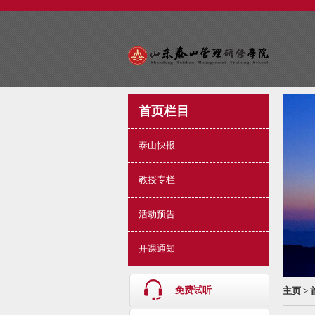
首页栏目
泰山快报
教授专栏
活动预告
开课通知
免费试听
主页
>